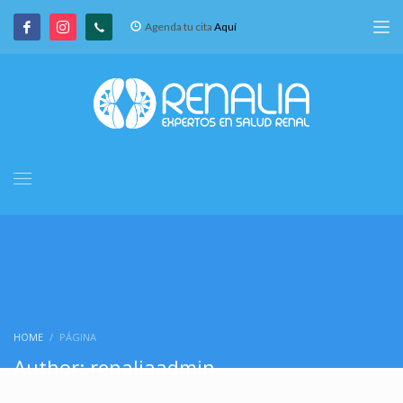
Agenda tu cita
Aquí
HOME
PÁGINA
Author:
renaliaadmin