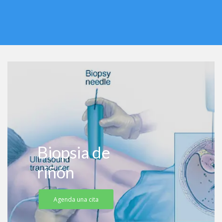
Biopsia de
riñón
Agenda una cita